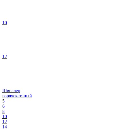
10
12
Швеллер
горячекатаный
5
6
8
10
12
14