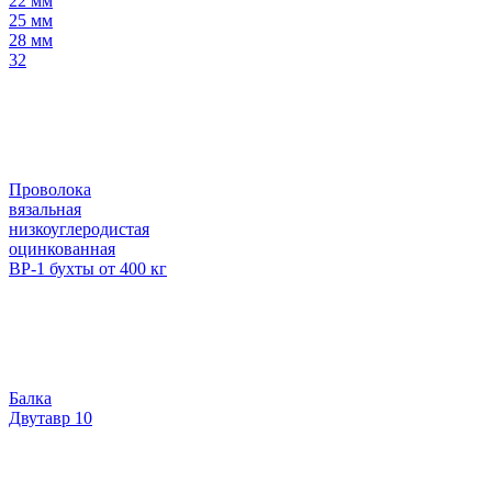
22 мм
25 мм
28 мм
32
Проволока
вязальная
низкоуглеродистая
оцинкованная
ВР-1 бухты от 400 кг
Балка
Двутавр 10