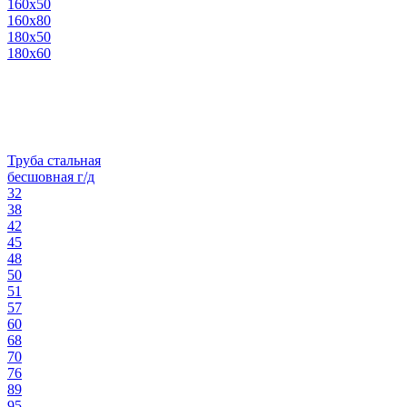
160х50
160х80
180х50
180х60
Труба стальная
бесшовная г/д
32
38
42
45
48
50
51
57
60
68
70
76
89
95