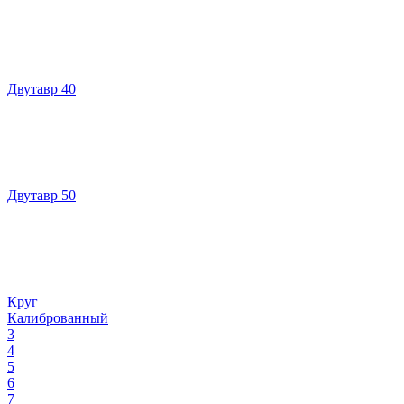
Двутавр 40
Двутавр 50
Круг
Калиброванный
3
4
5
6
7