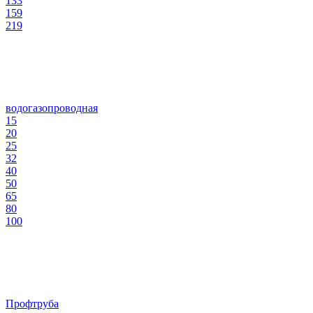
133
159
219
водогазопроводная
15
20
25
32
40
50
65
80
100
Профтруба