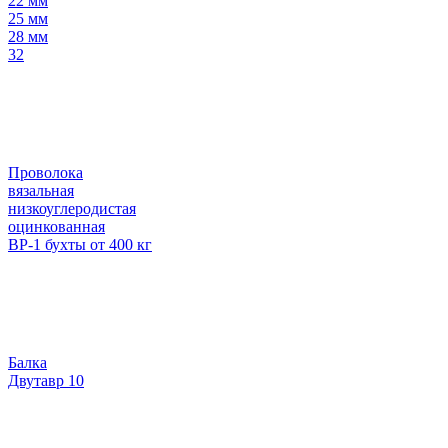
22 мм
25 мм
28 мм
32
Проволока
вязальная
низкоуглеродистая
оцинкованная
ВР-1 бухты от 400 кг
Балка
Двутавр 10