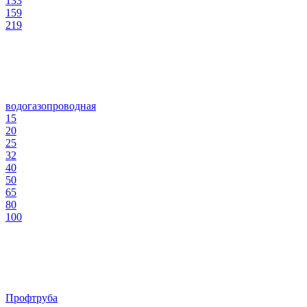
133
159
219
водогазопроводная
15
20
25
32
40
50
65
80
100
Профтруба