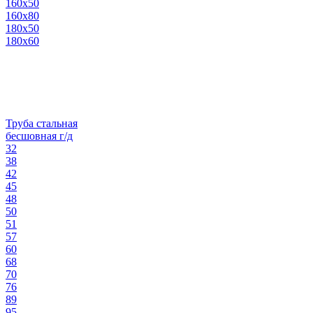
160х50
160х80
180х50
180х60
Труба стальная
бесшовная г/д
32
38
42
45
48
50
51
57
60
68
70
76
89
95