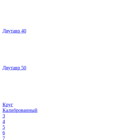
Двутавр 40
Двутавр 50
Круг
Калиброванный
3
4
5
6
7