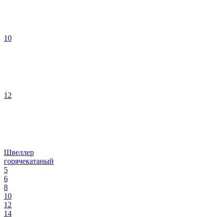
10
12
Швеллер
горячекатаный
5
6
8
10
12
14