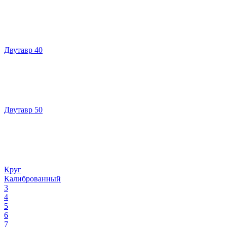
Двутавр 40
Двутавр 50
Круг
Калиброванный
3
4
5
6
7