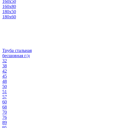
160х50
160х80
180х50
180х60
Труба стальная
бесшовная г/д
32
38
42
45
48
50
51
57
60
68
70
76
89
95