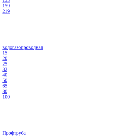
133
159
219
водогазопроводная
15
20
25
32
40
50
65
80
100
Профтруба