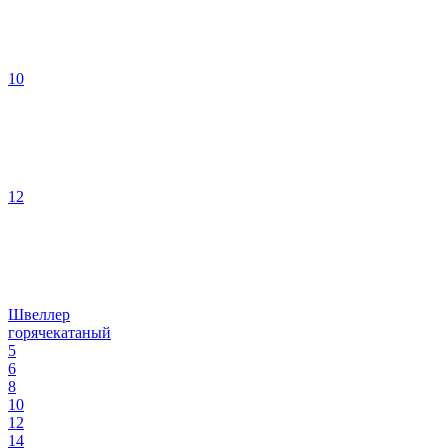
10
12
Швеллер
горячекатаный
5
6
8
10
12
14