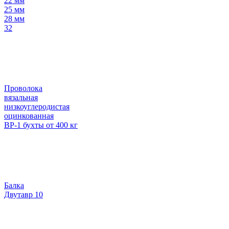
22 мм
25 мм
28 мм
32
Проволока
вязальная
низкоуглеродистая
оцинкованная
ВР-1 бухты от 400 кг
Балка
Двутавр 10