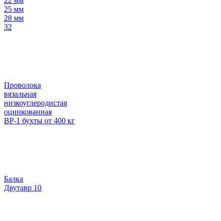
22 мм
25 мм
28 мм
32
Проволока
вязальная
низкоуглеродистая
оцинкованная
ВР-1 бухты от 400 кг
Балка
Двутавр 10