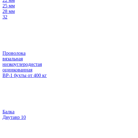
22 мм
25 мм
28 мм
32
Проволока
вязальная
низкоуглеродистая
оцинкованная
ВР-1 бухты от 400 кг
Балка
Двутавр 10