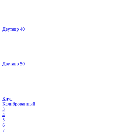
Двутавр 40
Двутавр 50
Круг
Калиброванный
3
4
5
6
7