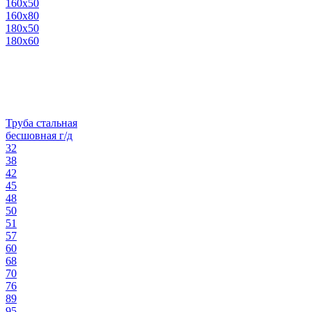
160х50
160х80
180х50
180х60
Труба стальная
бесшовная г/д
32
38
42
45
48
50
51
57
60
68
70
76
89
95