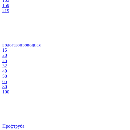
133
159
219
водогазопроводная
15
20
25
32
40
50
65
80
100
Профтруба