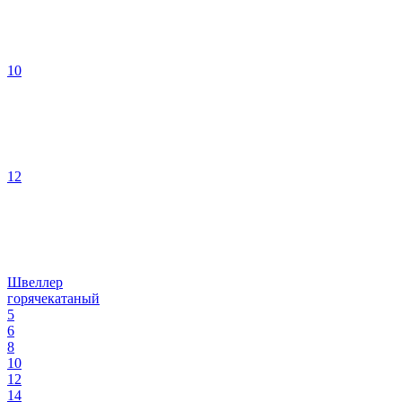
10
12
Швеллер
горячекатаный
5
6
8
10
12
14