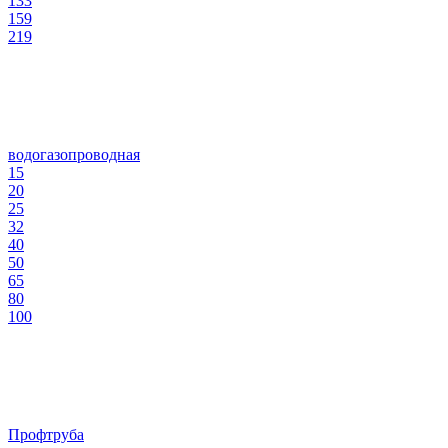
133
159
219
водогазопроводная
15
20
25
32
40
50
65
80
100
Профтруба