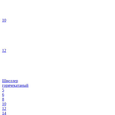
10
12
Швеллер
горячекатаный
5
6
8
10
12
14