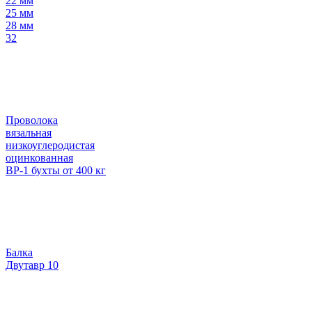
22 мм
25 мм
28 мм
32
Проволока
вязальная
низкоуглеродистая
оцинкованная
ВР-1 бухты от 400 кг
Балка
Двутавр 10