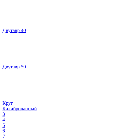
Двутавр 40
Двутавр 50
Круг
Калиброванный
3
4
5
6
7