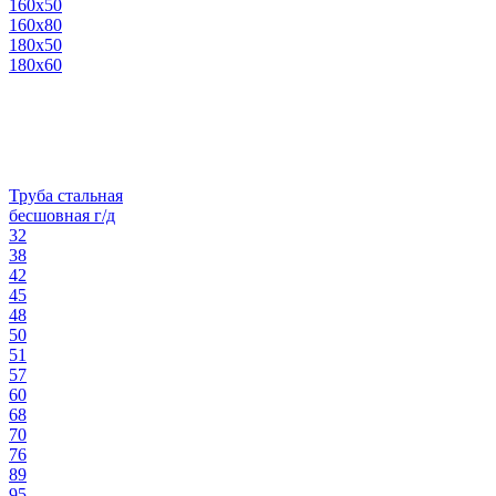
160х50
160х80
180х50
180х60
Труба стальная
бесшовная г/д
32
38
42
45
48
50
51
57
60
68
70
76
89
95