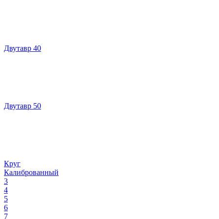
Двутавр 40
Двутавр 50
Круг
Калиброванный
3
4
5
6
7