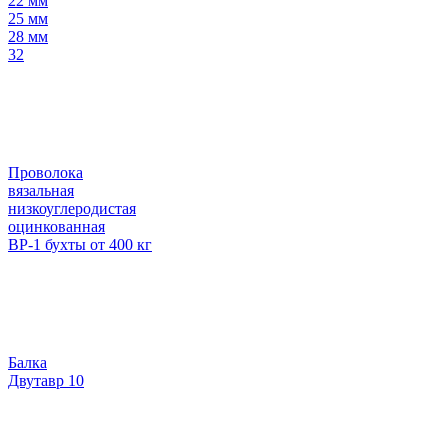
22 мм
25 мм
28 мм
32
Проволока
вязальная
низкоуглеродистая
оцинкованная
ВР-1 бухты от 400 кг
Балка
Двутавр 10