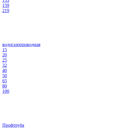
133
159
219
водогазопроводная
15
20
25
32
40
50
65
80
100
Профтруба