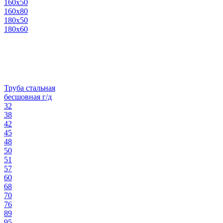
160х50
160х80
180х50
180х60
Труба стальная
бесшовная г/д
32
38
42
45
48
50
51
57
60
68
70
76
89
95