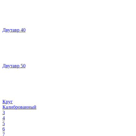
Двутавр 40
Двутавр 50
Круг
Калиброванный
3
4
5
6
7