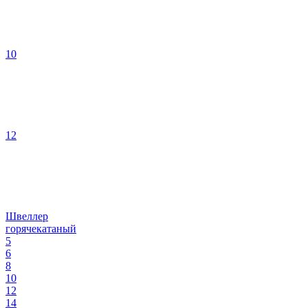
10
12
Швеллер
горячекатаный
5
6
8
10
12
14