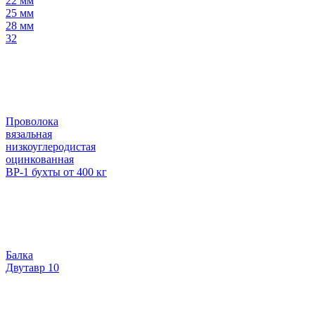
22 мм
25 мм
28 мм
32
Проволока
вязальная
низкоуглеродистая
оцинкованная
ВР-1 бухты от 400 кг
Балка
Двутавр 10