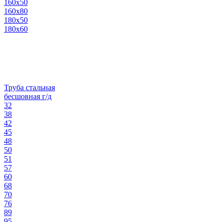
160х50
160х80
180х50
180х60
Труба стальная
бесшовная г/д
32
38
42
45
48
50
51
57
60
68
70
76
89
95