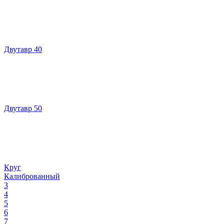
Двутавр 40
Двутавр 50
Круг
Калиброванный
3
4
5
6
7