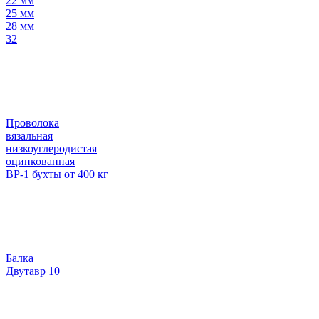
22 мм
25 мм
28 мм
32
Проволока
вязальная
низкоуглеродистая
оцинкованная
ВР-1 бухты от 400 кг
Балка
Двутавр 10