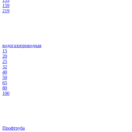
133
159
219
водогазопроводная
15
20
25
32
40
50
65
80
100
Профтруба