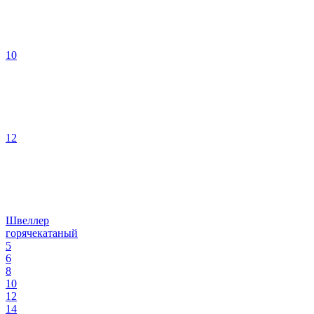
10
12
Швеллер
горячекатаный
5
6
8
10
12
14