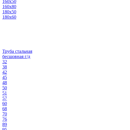
160х50
160х80
180х50
180х60
Труба стальная
бесшовная г/д
32
38
42
45
48
50
51
57
60
68
70
76
89
95