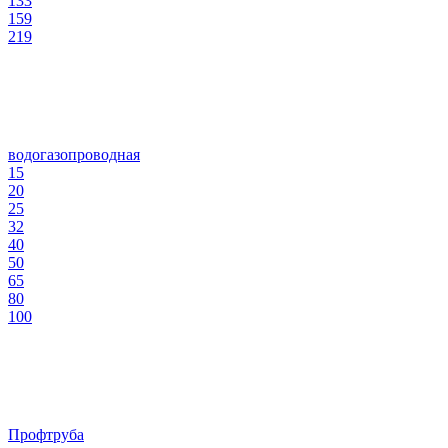
133
159
219
водогазопроводная
15
20
25
32
40
50
65
80
100
Профтруба