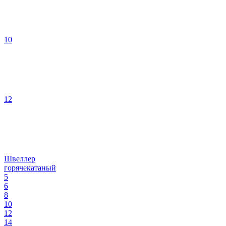
10
12
Швеллер
горячекатаный
5
6
8
10
12
14