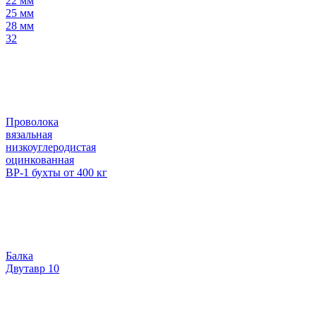
22 мм
25 мм
28 мм
32
Проволока
вязальная
низкоуглеродистая
оцинкованная
ВР-1 бухты от 400 кг
Балка
Двутавр 10