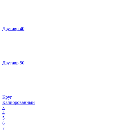
Двутавр 40
Двутавр 50
Круг
Калиброванный
3
4
5
6
7