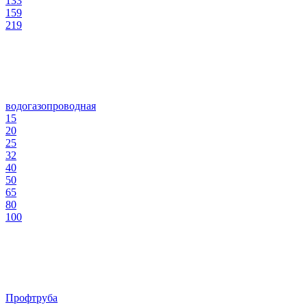
133
159
219
водогазопроводная
15
20
25
32
40
50
65
80
100
Профтруба