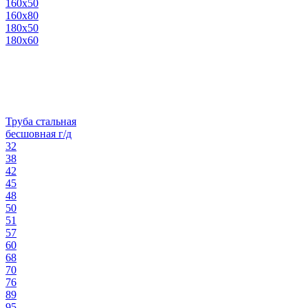
160х50
160х80
180х50
180х60
Труба стальная
бесшовная г/д
32
38
42
45
48
50
51
57
60
68
70
76
89
95