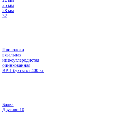
22 мм
25 мм
28 мм
32
Проволока
вязальная
низкоуглеродистая
оцинкованная
ВР-1 бухты от 400 кг
Балка
Двутавр 10