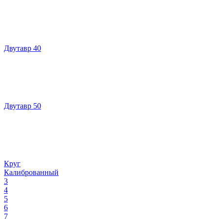
Двутавр 40
Двутавр 50
Круг
Калиброванный
3
4
5
6
7