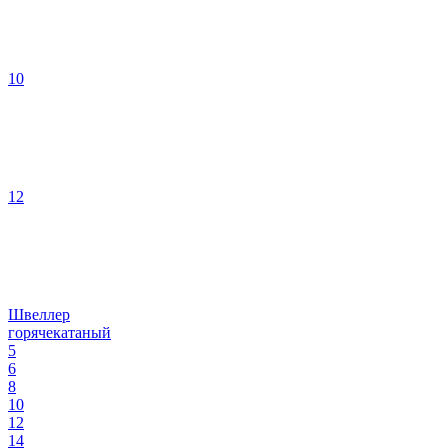
10
12
Швеллер
горячекатаный
5
6
8
10
12
14