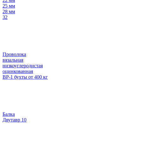
22 мм
25 мм
28 мм
32
Проволока
вязальная
низкоуглеродистая
оцинкованная
ВР-1 бухты от 400 кг
Балка
Двутавр 10