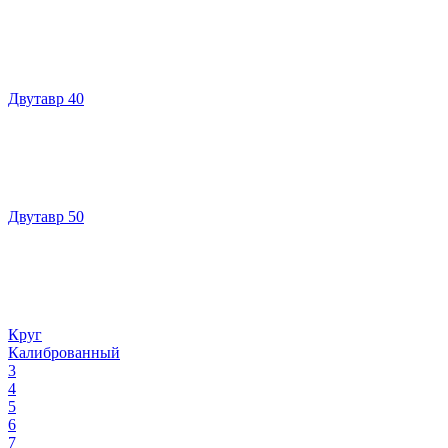
Двутавр 40
Двутавр 50
Круг
Калиброванный
3
4
5
6
7