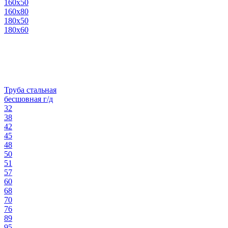
160х50
160х80
180х50
180х60
Труба стальная
бесшовная г/д
32
38
42
45
48
50
51
57
60
68
70
76
89
95