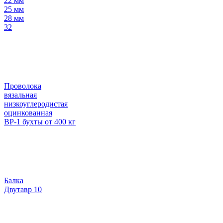
22 мм
25 мм
28 мм
32
Проволока
вязальная
низкоуглеродистая
оцинкованная
ВР-1 бухты от 400 кг
Балка
Двутавр 10