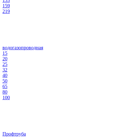
133
159
219
водогазопроводная
15
20
25
32
40
50
65
80
100
Профтруба