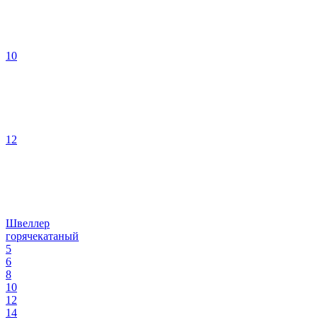
10
12
Швеллер
горячекатаный
5
6
8
10
12
14