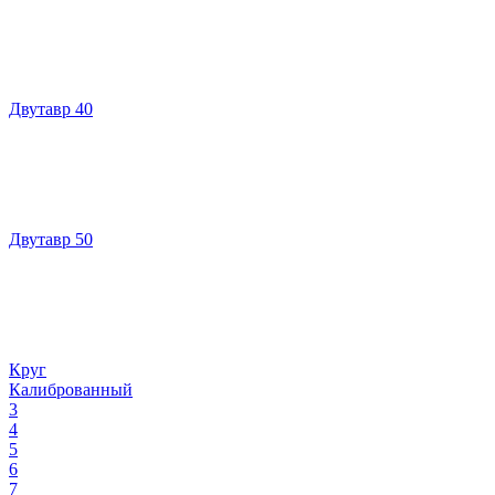
Двутавр 40
Двутавр 50
Круг
Калиброванный
3
4
5
6
7