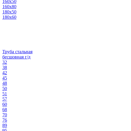
160х50
160х80
180х50
180х60
Труба стальная
бесшовная г/д
32
38
42
45
48
50
51
57
60
68
70
76
89
95