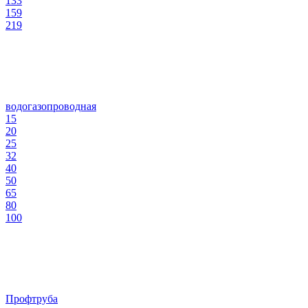
133
159
219
водогазопроводная
15
20
25
32
40
50
65
80
100
Профтруба