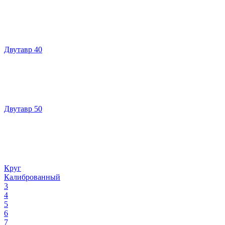
Двутавр 40
Двутавр 50
Круг
Калиброванный
3
4
5
6
7