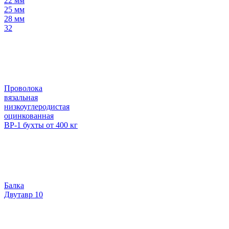
22 мм
25 мм
28 мм
32
Проволока
вязальная
низкоуглеродистая
оцинкованная
ВР-1 бухты от 400 кг
Балка
Двутавр 10