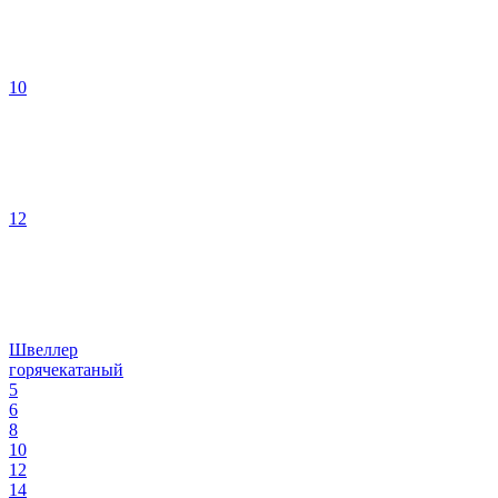
10
12
Швеллер
горячекатаный
5
6
8
10
12
14