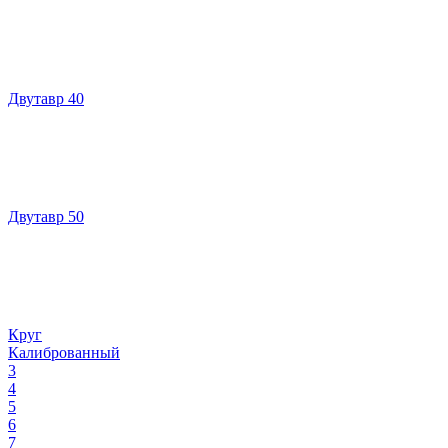
Двутавр 40
Двутавр 50
Круг
Калиброванный
3
4
5
6
7