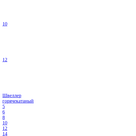
10
12
Швеллер
горячекатаный
5
6
8
10
12
14