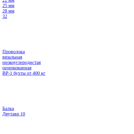
22 мм
25 мм
28 мм
32
Проволока
вязальная
низкоуглеродистая
оцинкованная
ВР-1 бухты от 400 кг
Балка
Двутавр 10