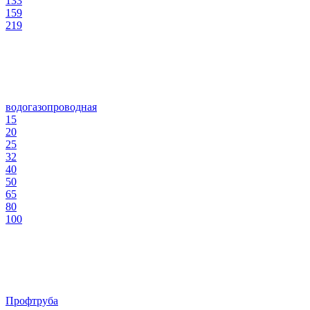
133
159
219
водогазопроводная
15
20
25
32
40
50
65
80
100
Профтруба