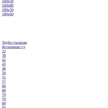
160х50
160х80
180х50
180х60
Труба стальная
бесшовная г/д
32
38
42
45
48
50
51
57
60
68
70
76
89
95