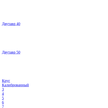
Двутавр 40
Двутавр 50
Круг
Калиброванный
3
4
5
6
7