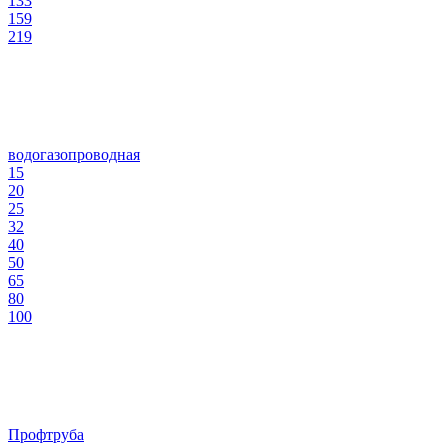
133
159
219
водогазопроводная
15
20
25
32
40
50
65
80
100
Профтруба