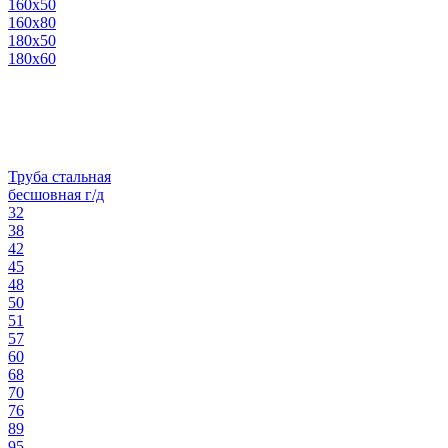
160х50
160х80
180х50
180х60
Труба стальная
бесшовная г/д
32
38
42
45
48
50
51
57
60
68
70
76
89
95