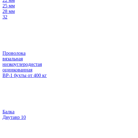
22 мм
25 мм
28 мм
32
Проволока
вязальная
низкоуглеродистая
оцинкованная
ВР-1 бухты от 400 кг
Балка
Двутавр 10