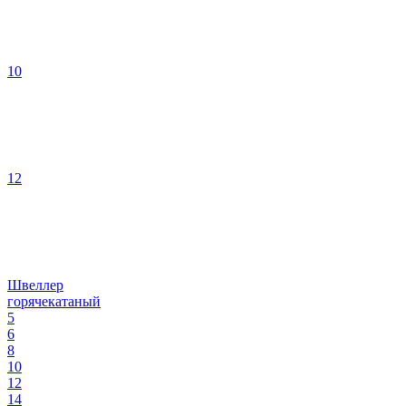
10
12
Швеллер
горячекатаный
5
6
8
10
12
14