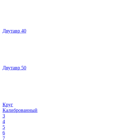
Двутавр 40
Двутавр 50
Круг
Калиброванный
3
4
5
6
7