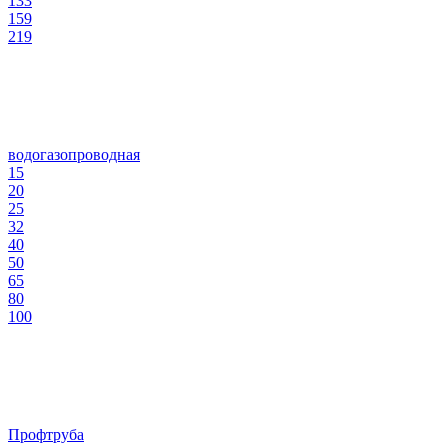
133
159
219
водогазопроводная
15
20
25
32
40
50
65
80
100
Профтруба