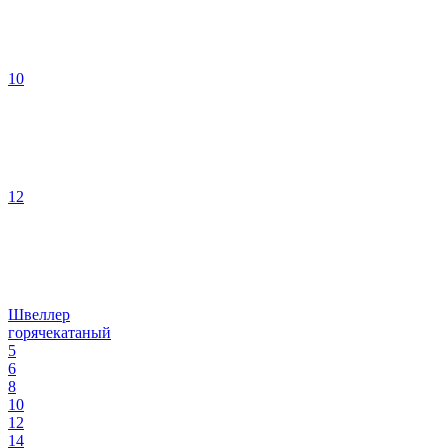
10
12
Швеллер
горячекатаный
5
6
8
10
12
14