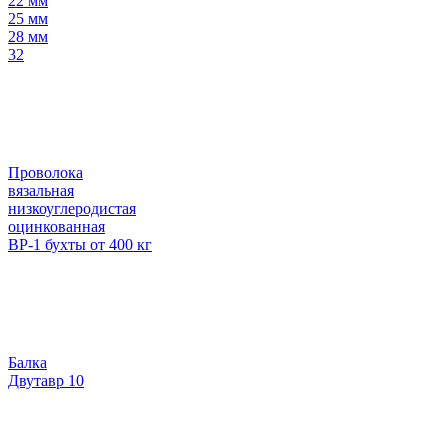
22 мм
25 мм
28 мм
32
Проволока
вязальная
низкоуглеродистая
оцинкованная
ВР-1 бухты от 400 кг
Балка
Двутавр 10