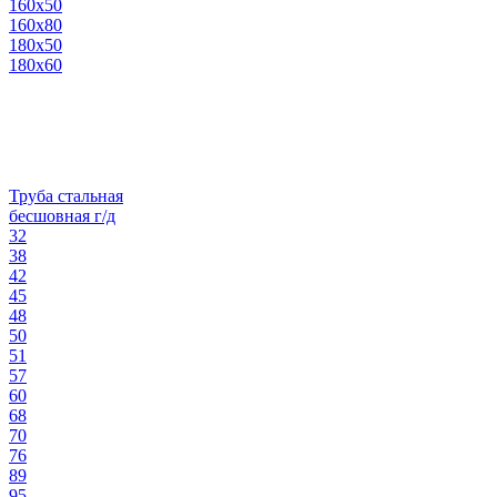
160х50
160х80
180х50
180х60
Труба стальная
бесшовная г/д
32
38
42
45
48
50
51
57
60
68
70
76
89
95