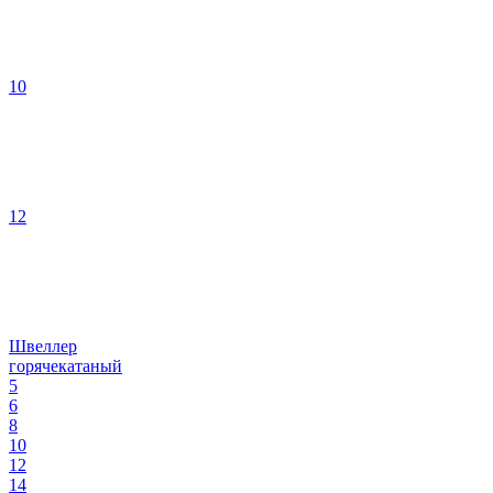
10
12
Швеллер
горячекатаный
5
6
8
10
12
14