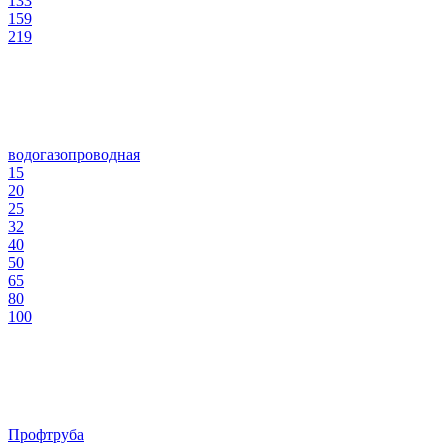
133
159
219
водогазопроводная
15
20
25
32
40
50
65
80
100
Профтруба