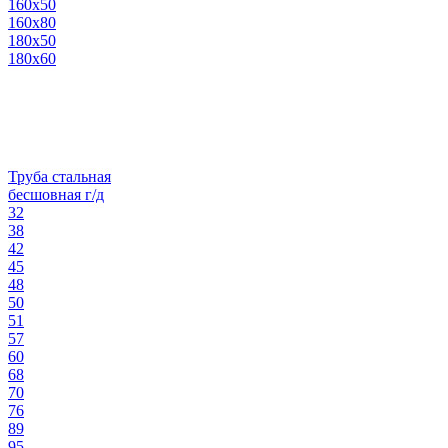
160х50
160х80
180х50
180х60
Труба стальная
бесшовная г/д
32
38
42
45
48
50
51
57
60
68
70
76
89
95