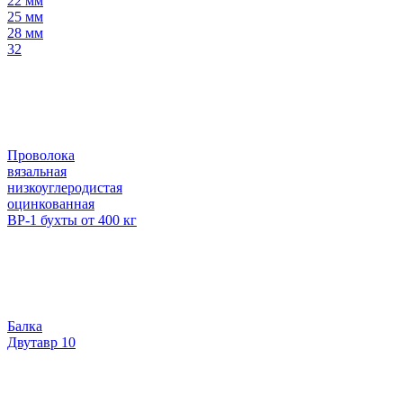
22 мм
25 мм
28 мм
32
Проволока
вязальная
низкоуглеродистая
оцинкованная
ВР-1 бухты от 400 кг
Балка
Двутавр 10