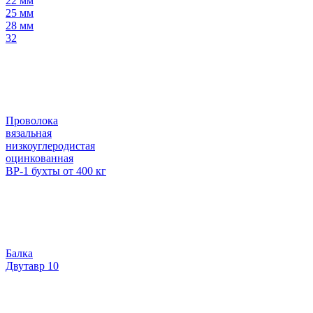
22 мм
25 мм
28 мм
32
Проволока
вязальная
низкоуглеродистая
оцинкованная
ВР-1 бухты от 400 кг
Балка
Двутавр 10