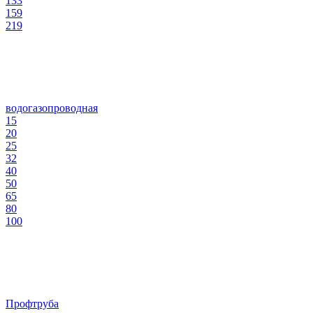
133
159
219
водогазопроводная
15
20
25
32
40
50
65
80
100
Профтруба