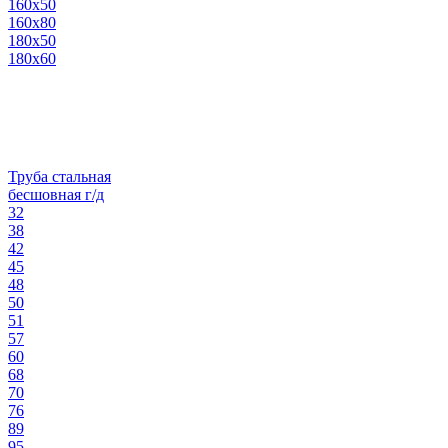
160х50
160х80
180х50
180х60
Труба стальная
бесшовная г/д
32
38
42
45
48
50
51
57
60
68
70
76
89
95