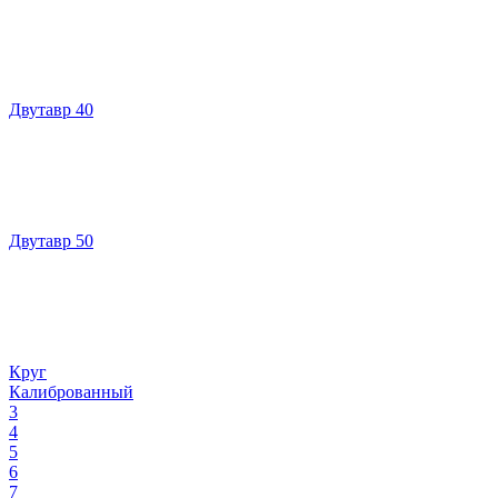
Двутавр 40
Двутавр 50
Круг
Калиброванный
3
4
5
6
7