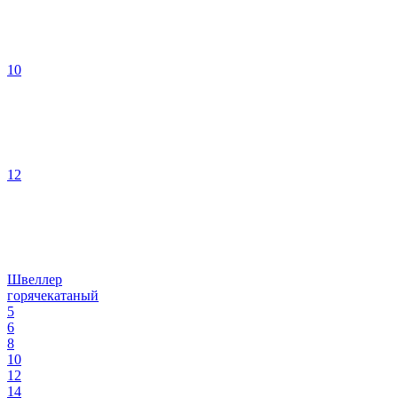
10
12
Швеллер
горячекатаный
5
6
8
10
12
14