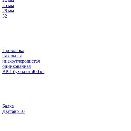
22 мм
25 мм
28 мм
32
Проволока
вязальная
низкоуглеродистая
оцинкованная
ВР-1 бухты от 400 кг
Балка
Двутавр 10