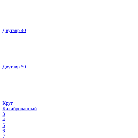
Двутавр 40
Двутавр 50
Круг
Калиброванный
3
4
5
6
7