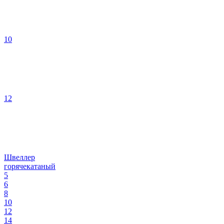
10
12
Швеллер
горячекатаный
5
6
8
10
12
14