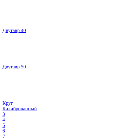
Двутавр 40
Двутавр 50
Круг
Калиброванный
3
4
5
6
7