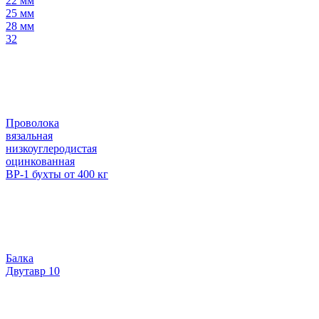
22 мм
25 мм
28 мм
32
Проволока
вязальная
низкоуглеродистая
оцинкованная
ВР-1 бухты от 400 кг
Балка
Двутавр 10