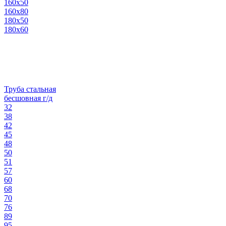
160х50
160х80
180х50
180х60
Труба стальная
бесшовная г/д
32
38
42
45
48
50
51
57
60
68
70
76
89
95