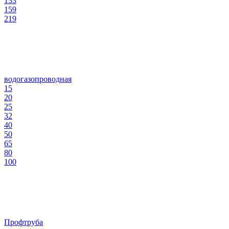
133
159
219
водогазопроводная
15
20
25
32
40
50
65
80
100
Профтруба