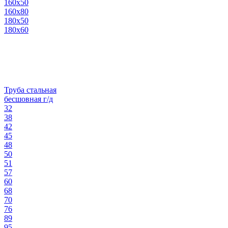
160х50
160х80
180х50
180х60
Труба стальная
бесшовная г/д
32
38
42
45
48
50
51
57
60
68
70
76
89
95