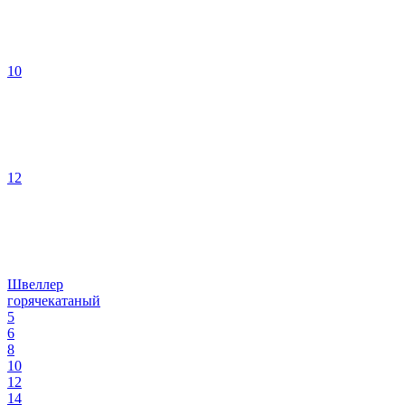
10
12
Швеллер
горячекатаный
5
6
8
10
12
14