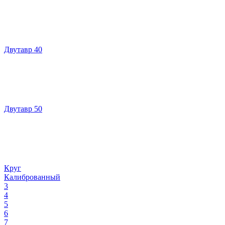
Двутавр 40
Двутавр 50
Круг
Калиброванный
3
4
5
6
7