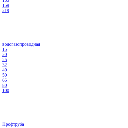
133
159
219
водогазопроводная
15
20
25
32
40
50
65
80
100
Профтруба