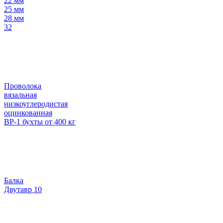
22 мм
25 мм
28 мм
32
Проволока
вязальная
низкоуглеродистая
оцинкованная
ВР-1 бухты от 400 кг
Балка
Двутавр 10