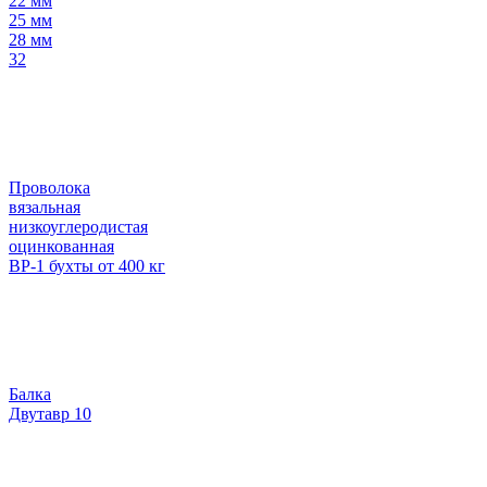
22 мм
25 мм
28 мм
32
Проволока
вязальная
низкоуглеродистая
оцинкованная
ВР-1 бухты от 400 кг
Балка
Двутавр 10