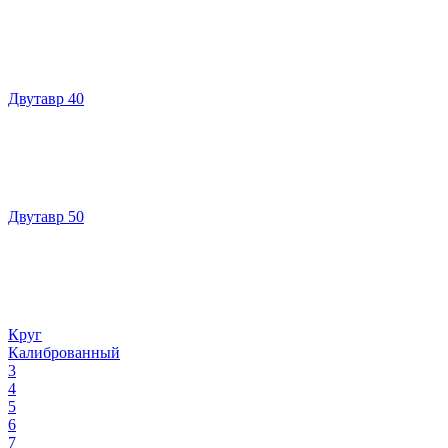
Двутавр 40
Двутавр 50
Круг
Калиброванный
3
4
5
6
7