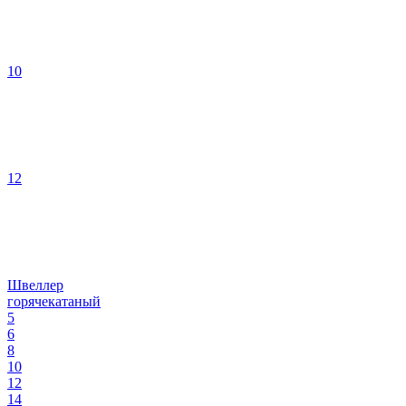
10
12
Швеллер
горячекатаный
5
6
8
10
12
14