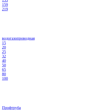
133
159
219
водогазопроводная
15
20
25
32
40
50
65
80
100
Профтруба