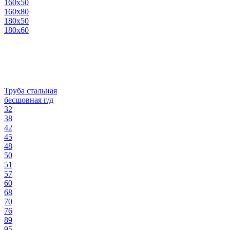
160х50
160х80
180х50
180х60
Труба стальная
бесшовная г/д
32
38
42
45
48
50
51
57
60
68
70
76
89
95