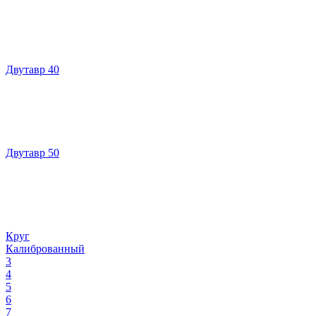
Двутавр 40
Двутавр 50
Круг
Калиброванный
3
4
5
6
7