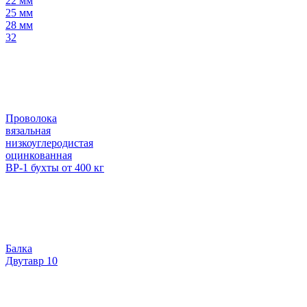
22 мм
25 мм
28 мм
32
Проволока
вязальная
низкоуглеродистая
оцинкованная
ВР-1 бухты от 400 кг
Балка
Двутавр 10