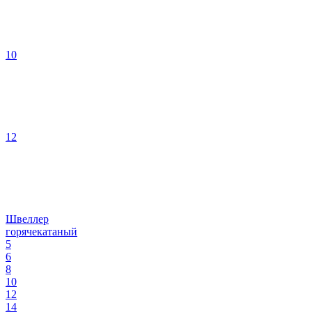
10
12
Швеллер
горячекатаный
5
6
8
10
12
14