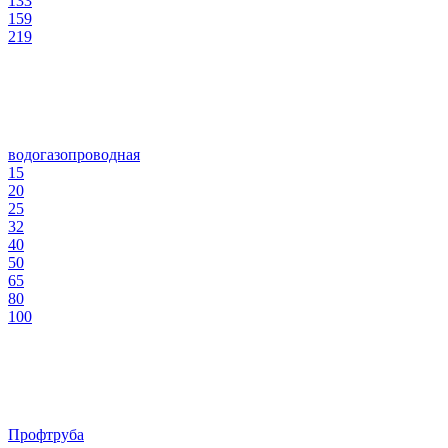
133
159
219
водогазопроводная
15
20
25
32
40
50
65
80
100
Профтруба