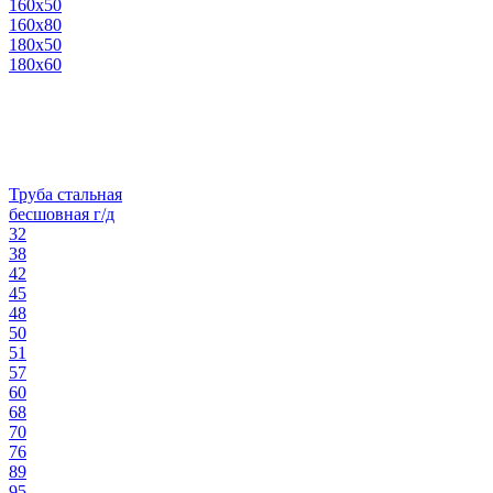
160х50
160х80
180х50
180х60
Труба стальная
бесшовная г/д
32
38
42
45
48
50
51
57
60
68
70
76
89
95