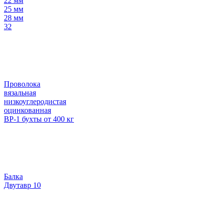
22 мм
25 мм
28 мм
32
Проволока
вязальная
низкоуглеродистая
оцинкованная
ВР-1 бухты от 400 кг
Балка
Двутавр 10