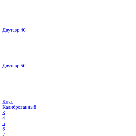
Двутавр 40
Двутавр 50
Круг
Калиброванный
3
4
5
6
7