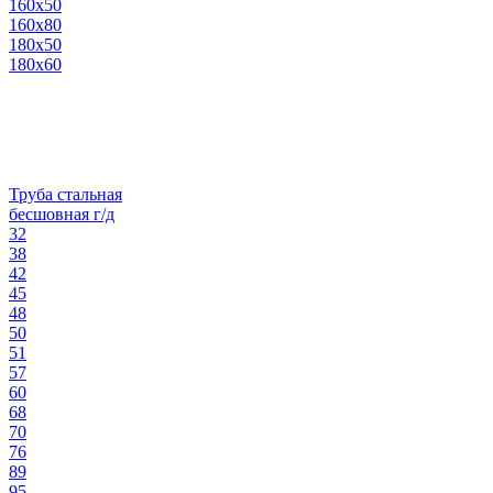
160х50
160х80
180х50
180х60
Труба стальная
бесшовная г/д
32
38
42
45
48
50
51
57
60
68
70
76
89
95