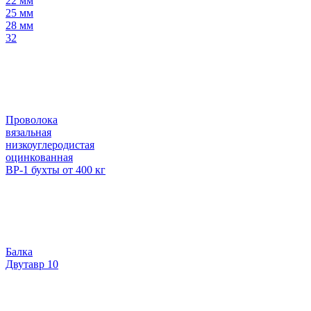
22 мм
25 мм
28 мм
32
Проволока
вязальная
низкоуглеродистая
оцинкованная
ВР-1 бухты от 400 кг
Балка
Двутавр 10