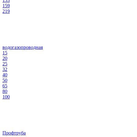
133
159
219
водогазопроводная
15
20
25
32
40
50
65
80
100
Профтруба