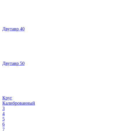
Двутавр 40
Двутавр 50
Круг
Калиброванный
3
4
5
6
7