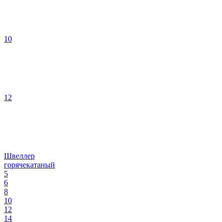
10
12
Швеллер
горячекатаный
5
6
8
10
12
14