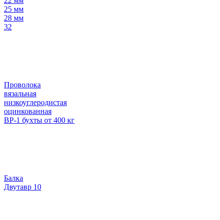
22 мм
25 мм
28 мм
32
Проволока
вязальная
низкоуглеродистая
оцинкованная
ВР-1 бухты от 400 кг
Балка
Двутавр 10