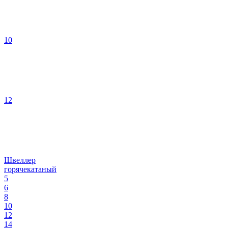
10
12
Швеллер
горячекатаный
5
6
8
10
12
14