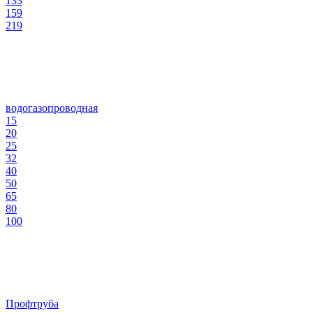
133
159
219
водогазопроводная
15
20
25
32
40
50
65
80
100
Профтруба