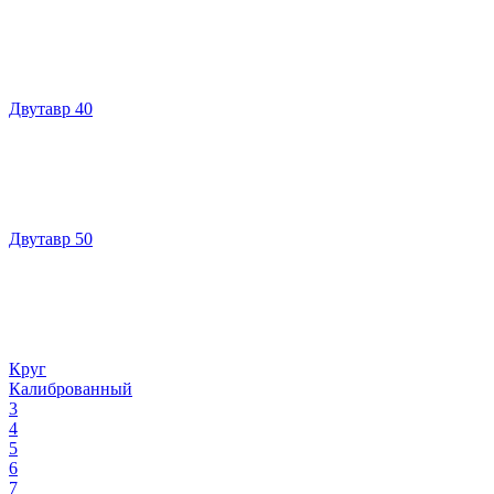
Двутавр 40
Двутавр 50
Круг
Калиброванный
3
4
5
6
7