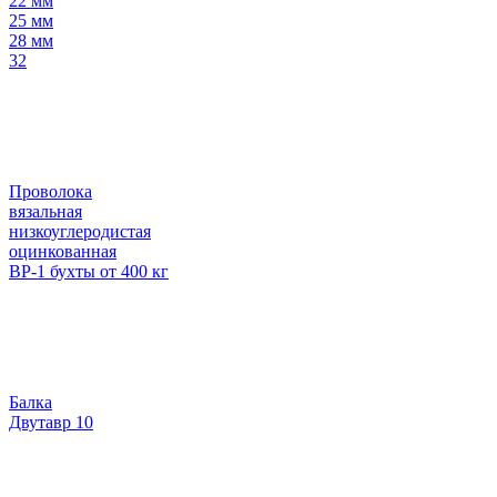
22 мм
25 мм
28 мм
32
Проволока
вязальная
низкоуглеродистая
оцинкованная
ВР-1 бухты от 400 кг
Балка
Двутавр 10