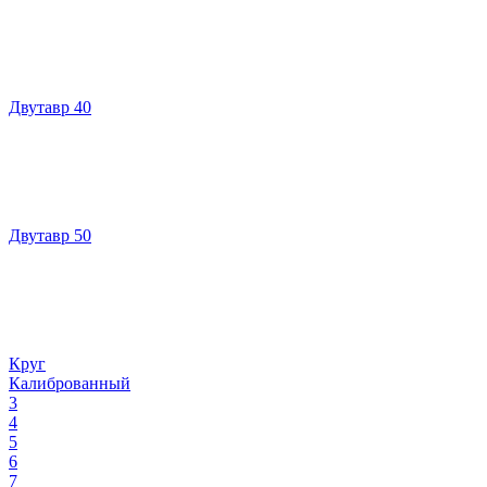
Двутавр 40
Двутавр 50
Круг
Калиброванный
3
4
5
6
7