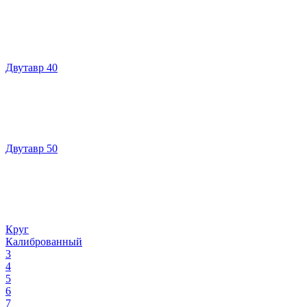
Двутавр 40
Двутавр 50
Круг
Калиброванный
3
4
5
6
7