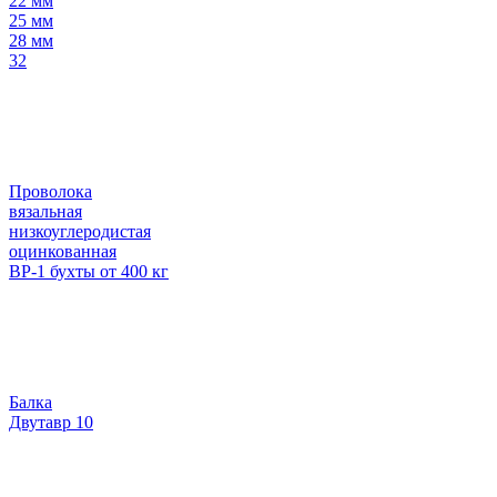
22 мм
25 мм
28 мм
32
Проволока
вязальная
низкоуглеродистая
оцинкованная
ВР-1 бухты от 400 кг
Балка
Двутавр 10