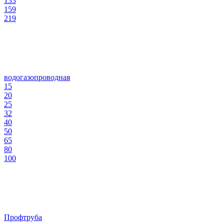
133
159
219
водогазопроводная
15
20
25
32
40
50
65
80
100
Профтруба