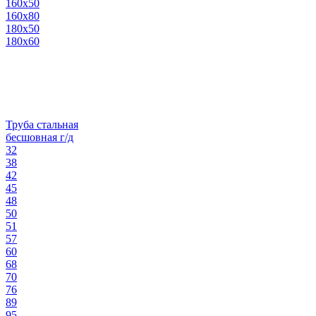
160х50
160х80
180х50
180х60
Труба стальная
бесшовная г/д
32
38
42
45
48
50
51
57
60
68
70
76
89
95