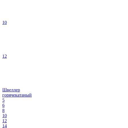
10
12
Швеллер
горячекатаный
5
6
8
10
12
14