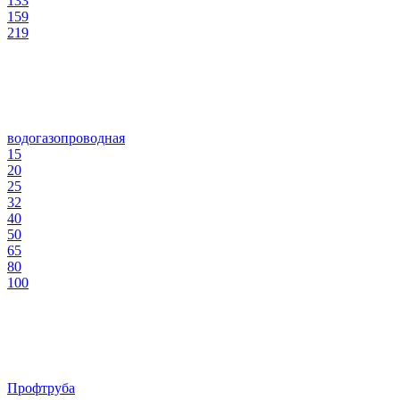
133
159
219
водогазопроводная
15
20
25
32
40
50
65
80
100
Профтруба