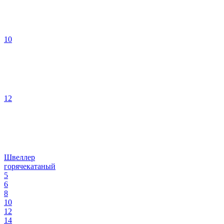
10
12
Швеллер
горячекатаный
5
6
8
10
12
14