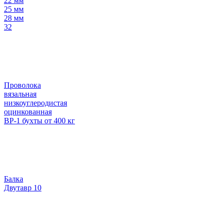
22 мм
25 мм
28 мм
32
Проволока
вязальная
низкоуглеродистая
оцинкованная
ВР-1 бухты от 400 кг
Балка
Двутавр 10