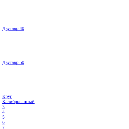
Двутавр 40
Двутавр 50
Круг
Калиброванный
3
4
5
6
7