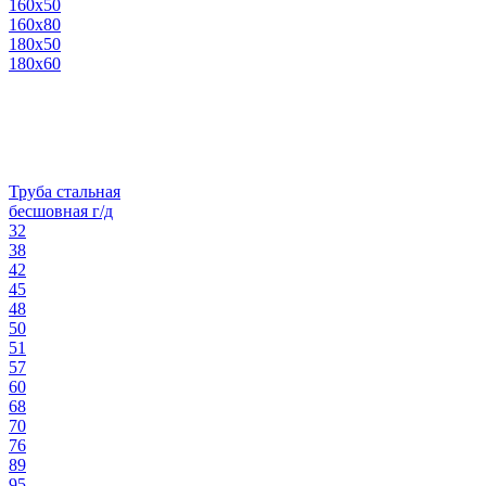
160х50
160х80
180х50
180х60
Труба стальная
бесшовная г/д
32
38
42
45
48
50
51
57
60
68
70
76
89
95