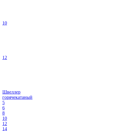
10
12
Швеллер
горячекатаный
5
6
8
10
12
14