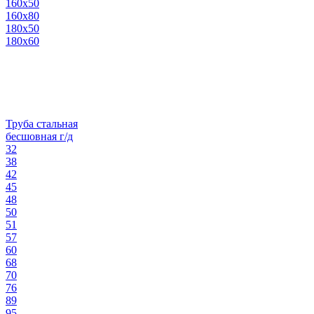
160х50
160х80
180х50
180х60
Труба стальная
бесшовная г/д
32
38
42
45
48
50
51
57
60
68
70
76
89
95