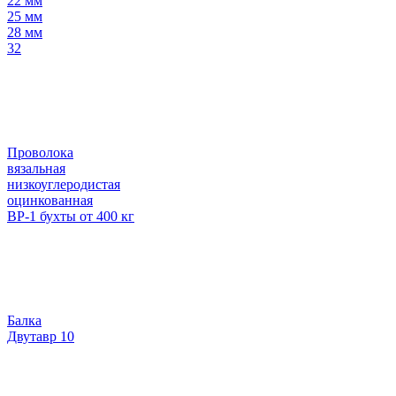
22 мм
25 мм
28 мм
32
Проволока
вязальная
низкоуглеродистая
оцинкованная
ВР-1 бухты от 400 кг
Балка
Двутавр 10