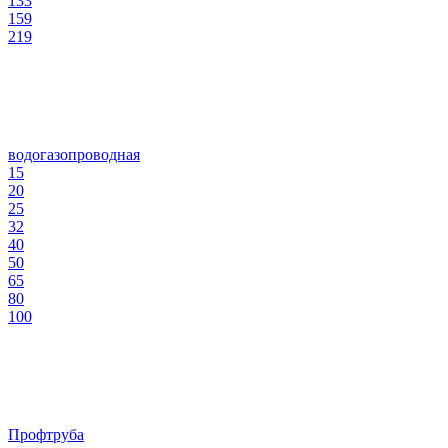
133
159
219
водогазопроводная
15
20
25
32
40
50
65
80
100
Профтруба