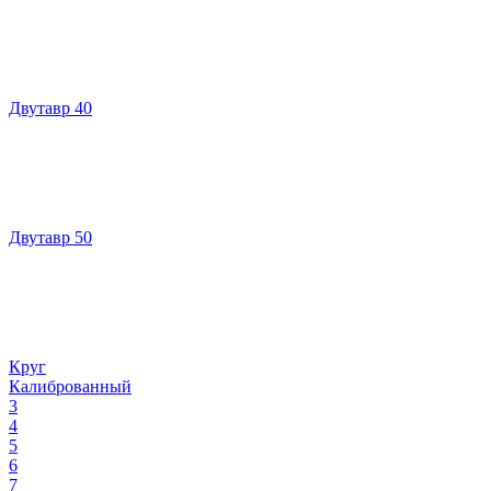
Двутавр 40
Двутавр 50
Круг
Калиброванный
3
4
5
6
7