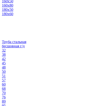
160х50
160х80
180х50
180х60
Труба стальная
бесшовная г/д
32
38
42
45
48
50
51
57
60
68
70
76
89
95