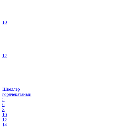
10
12
Швеллер
горячекатаный
5
6
8
10
12
14