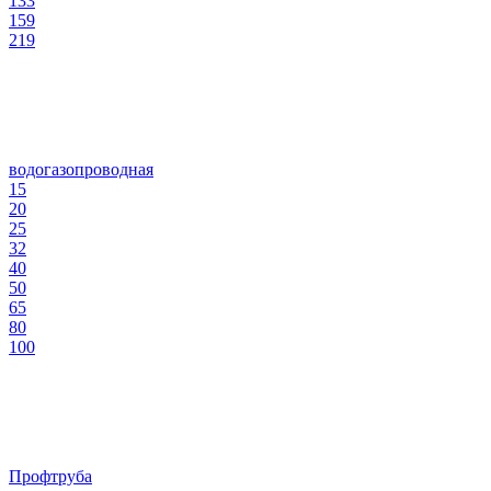
133
159
219
водогазопроводная
15
20
25
32
40
50
65
80
100
Профтруба