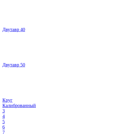
Двутавр 40
Двутавр 50
Круг
Калиброванный
3
4
5
6
7