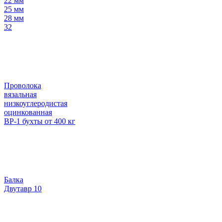
22 мм
25 мм
28 мм
32
Проволока
вязальная
низкоуглеродистая
оцинкованная
ВР-1 бухты от 400 кг
Балка
Двутавр 10