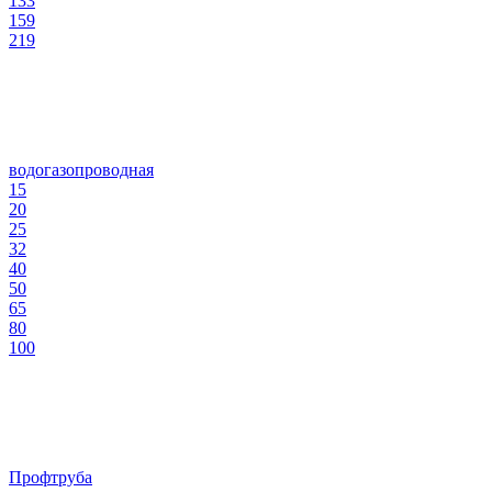
133
159
219
водогазопроводная
15
20
25
32
40
50
65
80
100
Профтруба