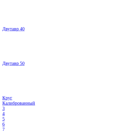
Двутавр 40
Двутавр 50
Круг
Калиброванный
3
4
5
6
7