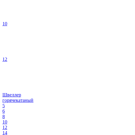
10
12
Швеллер
горячекатаный
5
6
8
10
12
14