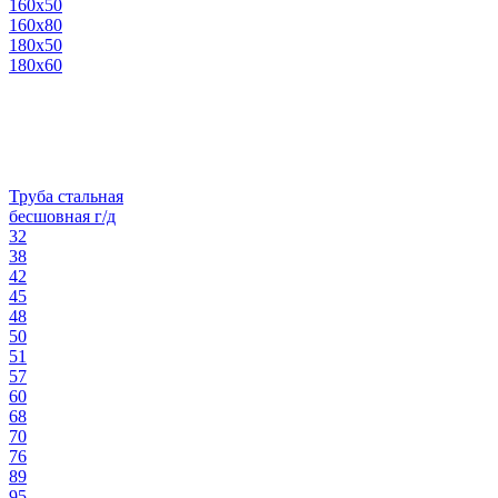
160х50
160х80
180х50
180х60
Труба стальная
бесшовная г/д
32
38
42
45
48
50
51
57
60
68
70
76
89
95