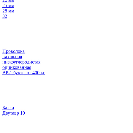
22 мм
25 мм
28 мм
32
Проволока
вязальная
низкоуглеродистая
оцинкованная
ВР-1 бухты от 400 кг
Балка
Двутавр 10