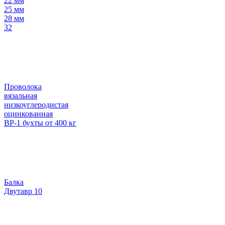
22 мм
25 мм
28 мм
32
Проволока
вязальная
низкоуглеродистая
оцинкованная
ВР-1 бухты от 400 кг
Балка
Двутавр 10