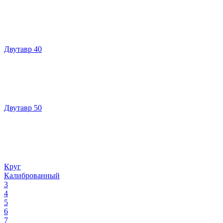
Двутавр 40
Двутавр 50
Круг
Калиброванный
3
4
5
6
7