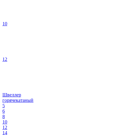
10
12
Швеллер
горячекатаный
5
6
8
10
12
14