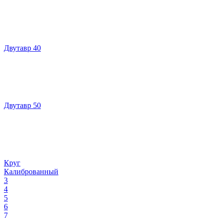
Двутавр 40
Двутавр 50
Круг
Калиброванный
3
4
5
6
7