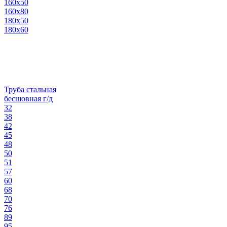
160х50
160х80
180х50
180х60
Труба стальная
бесшовная г/д
32
38
42
45
48
50
51
57
60
68
70
76
89
95