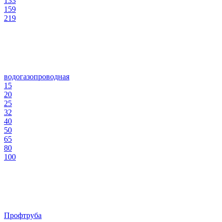
133
159
219
водогазопроводная
15
20
25
32
40
50
65
80
100
Профтруба