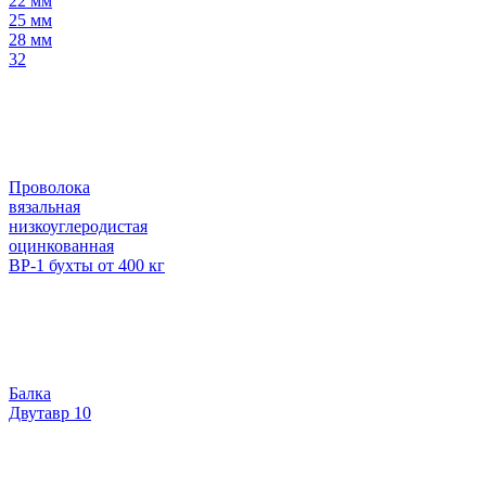
22 мм
25 мм
28 мм
32
Проволока
вязальная
низкоуглеродистая
оцинкованная
ВР-1 бухты от 400 кг
Балка
Двутавр 10