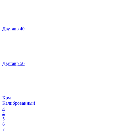
Двутавр 40
Двутавр 50
Круг
Калиброванный
3
4
5
6
7