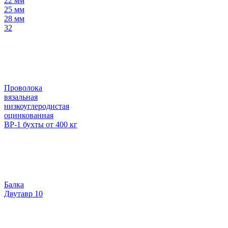
22 мм
25 мм
28 мм
32
Проволока
вязальная
низкоуглеродистая
оцинкованная
ВР-1 бухты от 400 кг
Балка
Двутавр 10