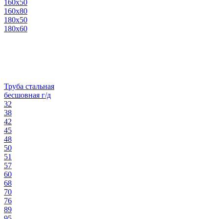
160х50
160х80
180х50
180х60
Труба стальная
бесшовная г/д
32
38
42
45
48
50
51
57
60
68
70
76
89
95