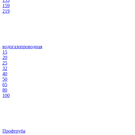
133
159
219
водогазопроводная
15
20
25
32
40
50
65
80
100
Профтруба