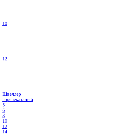
10
12
Швеллер
горячекатаный
5
6
8
10
12
14