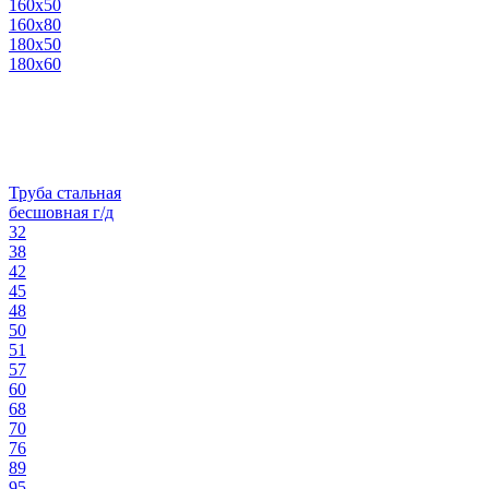
160х50
160х80
180х50
180х60
Труба стальная
бесшовная г/д
32
38
42
45
48
50
51
57
60
68
70
76
89
95