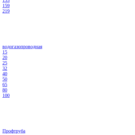
133
159
219
водогазопроводная
15
20
25
32
40
50
65
80
100
Профтруба