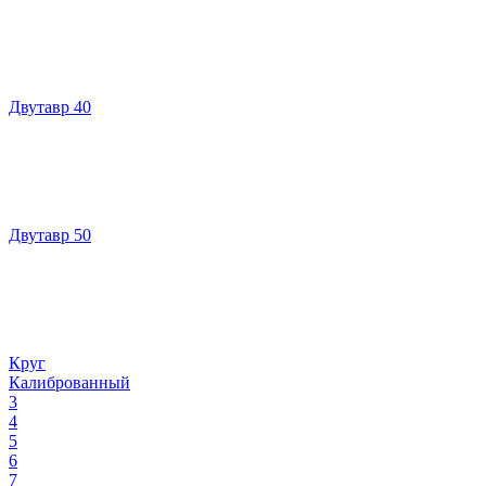
Двутавр 40
Двутавр 50
Круг
Калиброванный
3
4
5
6
7