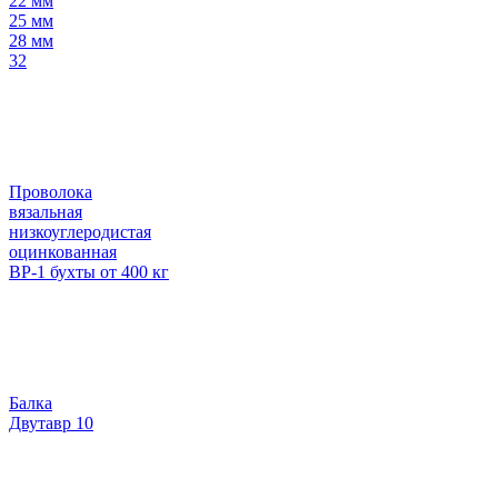
22 мм
25 мм
28 мм
32
Проволока
вязальная
низкоуглеродистая
оцинкованная
ВР-1 бухты от 400 кг
Балка
Двутавр 10