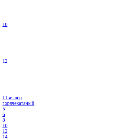
10
12
Швеллер
горячекатаный
5
6
8
10
12
14