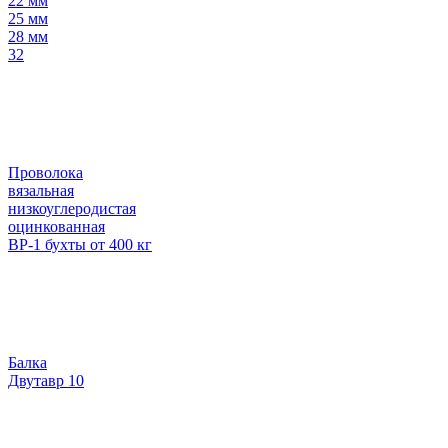
22 мм
25 мм
28 мм
32
Проволока
вязальная
низкоуглеродистая
оцинкованная
ВР-1 бухты от 400 кг
Балка
Двутавр 10