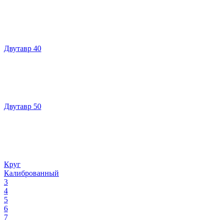
Двутавр 40
Двутавр 50
Круг
Калиброванный
3
4
5
6
7