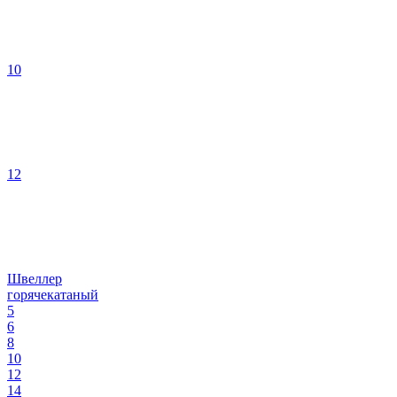
10
12
Швеллер
горячекатаный
5
6
8
10
12
14