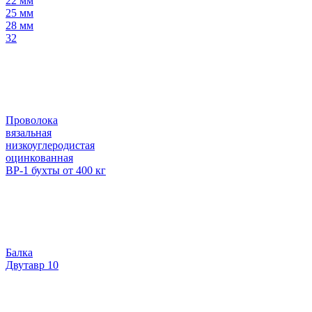
22 мм
25 мм
28 мм
32
Проволока
вязальная
низкоуглеродистая
оцинкованная
ВР-1 бухты от 400 кг
Балка
Двутавр 10