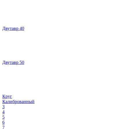
Двутавр 40
Двутавр 50
Круг
Калиброванный
3
4
5
6
7