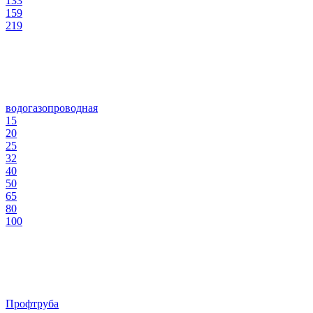
133
159
219
водогазопроводная
15
20
25
32
40
50
65
80
100
Профтруба