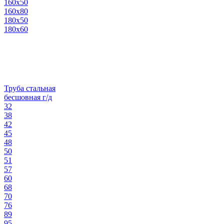
160х50
160х80
180х50
180х60
Труба стальная
бесшовная г/д
32
38
42
45
48
50
51
57
60
68
70
76
89
95