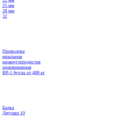
22 мм
25 мм
28 мм
32
Проволока
вязальная
низкоуглеродистая
оцинкованная
ВР-1 бухты от 400 кг
Балка
Двутавр 10