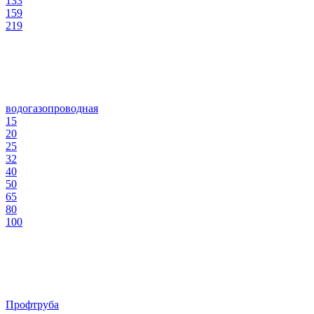
133
159
219
водогазопроводная
15
20
25
32
40
50
65
80
100
Профтруба