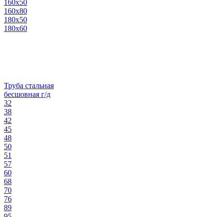
160х50
160х80
180х50
180х60
Труба стальная
бесшовная г/д
32
38
42
45
48
50
51
57
60
68
70
76
89
95