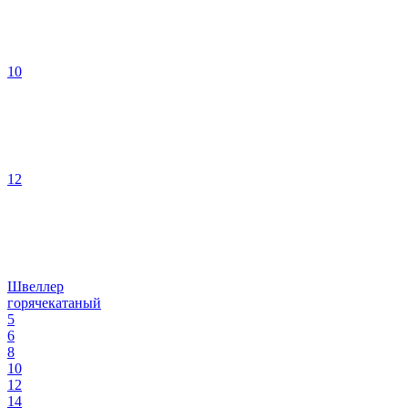
10
12
Швеллер
горячекатаный
5
6
8
10
12
14