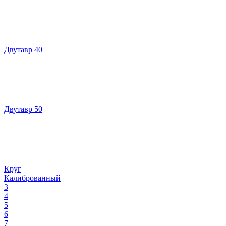
Двутавр 40
Двутавр 50
Круг
Калиброванный
3
4
5
6
7