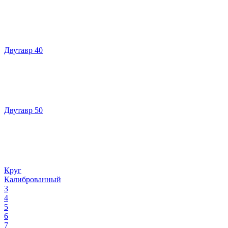
Двутавр 40
Двутавр 50
Круг
Калиброванный
3
4
5
6
7