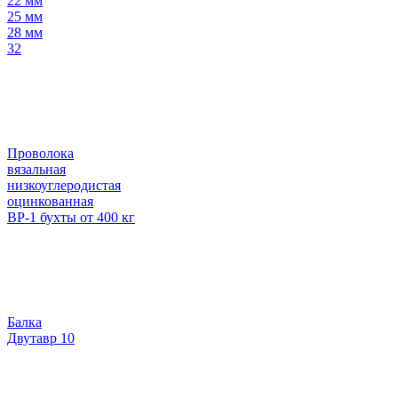
22 мм
25 мм
28 мм
32
Проволока
вязальная
низкоуглеродистая
оцинкованная
ВР-1 бухты от 400 кг
Балка
Двутавр 10