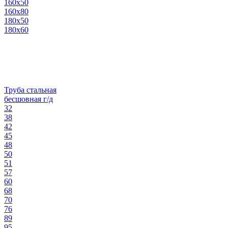
160х50
160х80
180х50
180х60
Труба стальная
бесшовная г/д
32
38
42
45
48
50
51
57
60
68
70
76
89
95