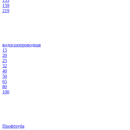
133
159
219
водогазопроводная
15
20
25
32
40
50
65
80
100
Профтруба