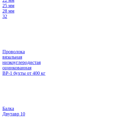
22 мм
25 мм
28 мм
32
Проволока
вязальная
низкоуглеродистая
оцинкованная
ВР-1 бухты от 400 кг
Балка
Двутавр 10