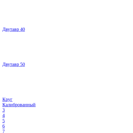
Двутавр 40
Двутавр 50
Круг
Калиброванный
3
4
5
6
7