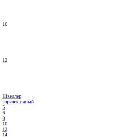
10
12
Швеллер
горячекатаный
5
6
8
10
12
14