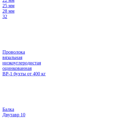
22 мм
25 мм
28 мм
32
Проволока
вязальная
низкоуглеродистая
оцинкованная
ВР-1 бухты от 400 кг
Балка
Двутавр 10