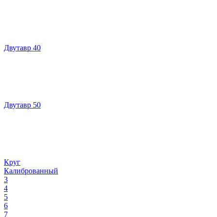
Двутавр 40
Двутавр 50
Круг
Калиброванный
3
4
5
6
7