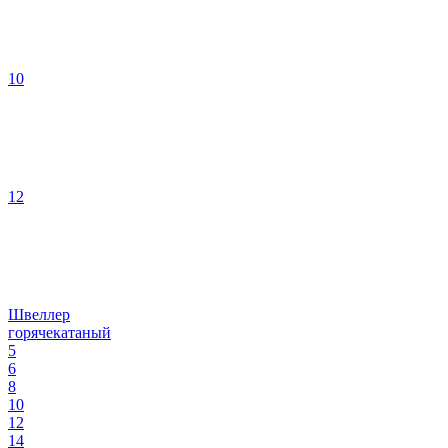
10
12
Швеллер
горячекатаный
5
6
8
10
12
14