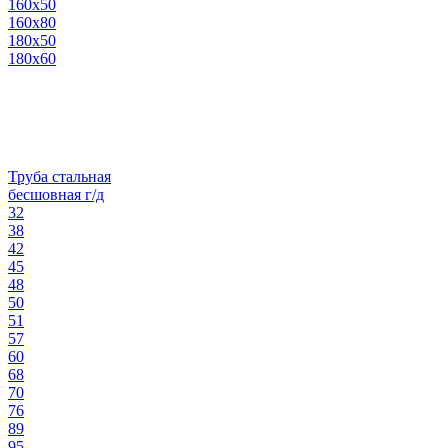
160х50
160х80
180х50
180х60
Труба стальная
бесшовная г/д
32
38
42
45
48
50
51
57
60
68
70
76
89
95