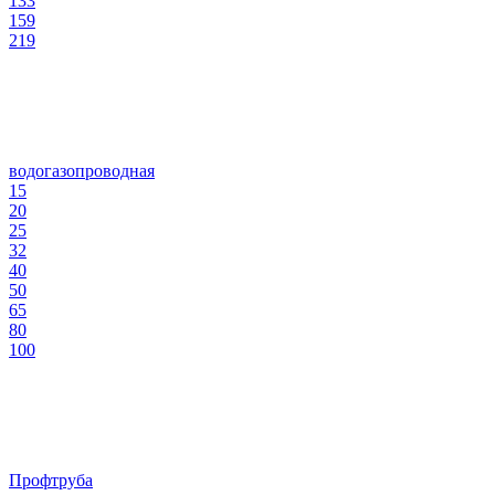
133
159
219
водогазопроводная
15
20
25
32
40
50
65
80
100
Профтруба