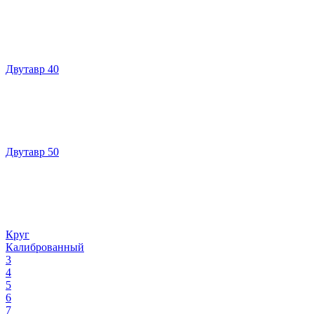
Двутавр 40
Двутавр 50
Круг
Калиброванный
3
4
5
6
7