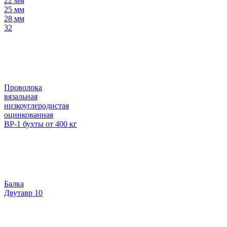
22 мм
25 мм
28 мм
32
Проволока
вязальная
низкоуглеродистая
оцинкованная
ВР-1 бухты от 400 кг
Балка
Двутавр 10