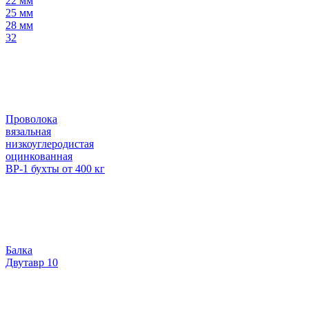
22 мм
25 мм
28 мм
32
Проволока
вязальная
низкоуглеродистая
оцинкованная
ВР-1 бухты от 400 кг
Балка
Двутавр 10