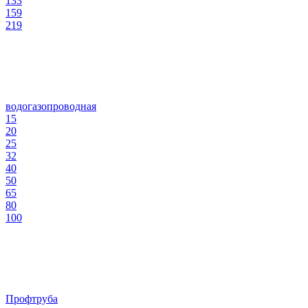
133
159
219
водогазопроводная
15
20
25
32
40
50
65
80
100
Профтруба