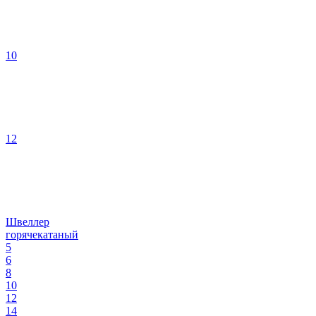
10
12
Швеллер
горячекатаный
5
6
8
10
12
14