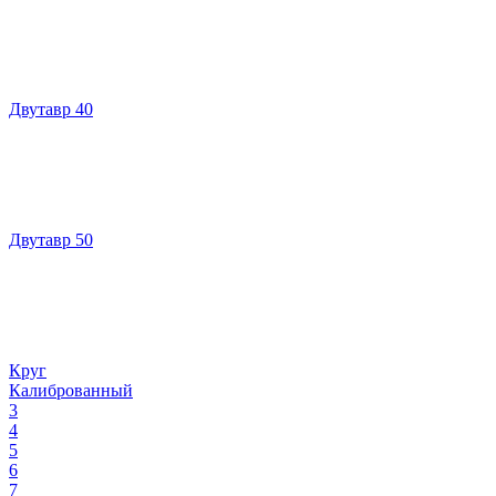
Двутавр 40
Двутавр 50
Круг
Калиброванный
3
4
5
6
7