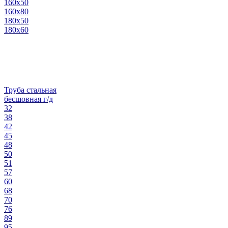
160х50
160х80
180х50
180х60
Труба стальная
бесшовная г/д
32
38
42
45
48
50
51
57
60
68
70
76
89
95