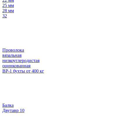
22 мм
25 мм
28 мм
32
Проволока
вязальная
низкоуглеродистая
оцинкованная
ВР-1 бухты от 400 кг
Балка
Двутавр 10