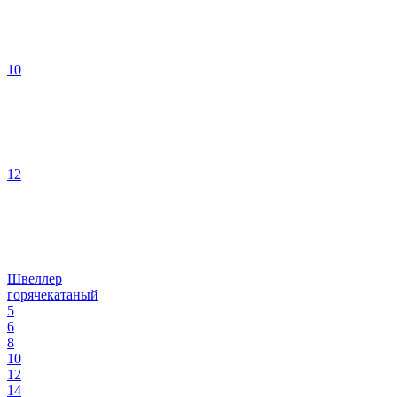
10
12
Швеллер
горячекатаный
5
6
8
10
12
14