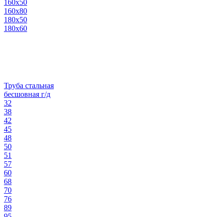
160х50
160х80
180х50
180х60
Труба стальная
бесшовная г/д
32
38
42
45
48
50
51
57
60
68
70
76
89
95