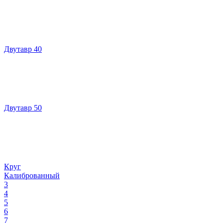
Двутавр 40
Двутавр 50
Круг
Калиброванный
3
4
5
6
7