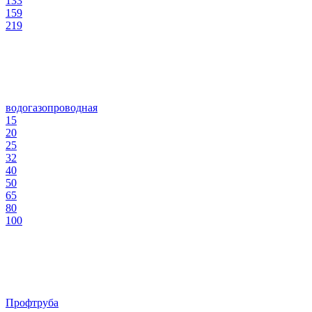
133
159
219
водогазопроводная
15
20
25
32
40
50
65
80
100
Профтруба