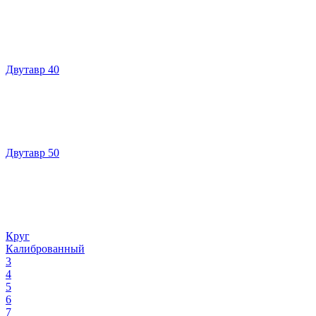
Двутавр 40
Двутавр 50
Круг
Калиброванный
3
4
5
6
7