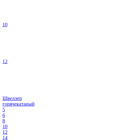
10
12
Швеллер
горячекатаный
5
6
8
10
12
14