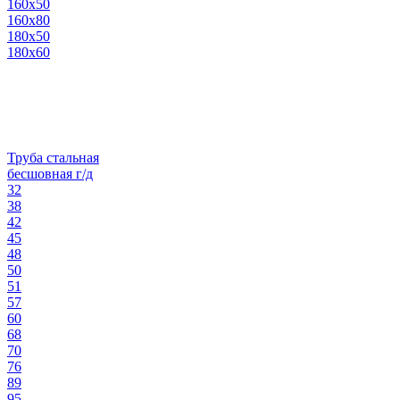
160х50
160х80
180х50
180х60
Труба стальная
бесшовная г/д
32
38
42
45
48
50
51
57
60
68
70
76
89
95