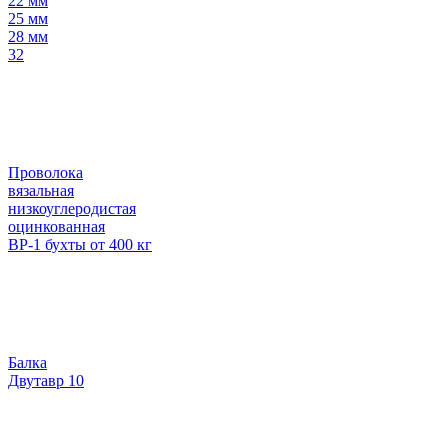
22 мм
25 мм
28 мм
32
Проволока
вязальная
низкоуглеродистая
оцинкованная
ВР-1 бухты от 400 кг
Балка
Двутавр 10