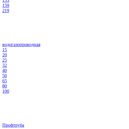
133
159
219
водогазопроводная
15
20
25
32
40
50
65
80
100
Профтруба