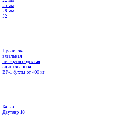
22 мм
25 мм
28 мм
32
Проволока
вязальная
низкоуглеродистая
оцинкованная
ВР-1 бухты от 400 кг
Балка
Двутавр 10