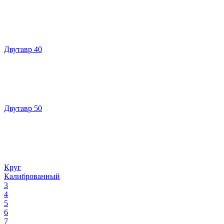
Двутавр 40
Двутавр 50
Круг
Калиброванный
3
4
5
6
7