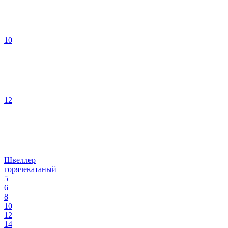
10
12
Швеллер
горячекатаный
5
6
8
10
12
14