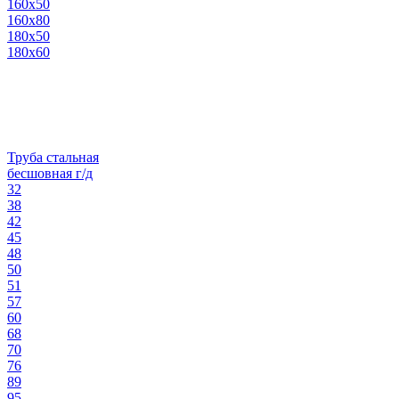
160х50
160х80
180х50
180х60
Труба стальная
бесшовная г/д
32
38
42
45
48
50
51
57
60
68
70
76
89
95