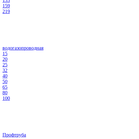
133
159
219
водогазопроводная
15
20
25
32
40
50
65
80
100
Профтруба