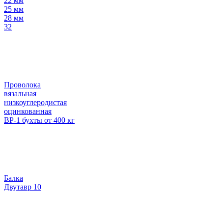
22 мм
25 мм
28 мм
32
Проволока
вязальная
низкоуглеродистая
оцинкованная
ВР-1 бухты от 400 кг
Балка
Двутавр 10