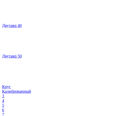
Двутавр 40
Двутавр 50
Круг
Калиброванный
3
4
5
6
7