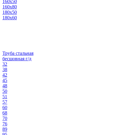
160х50
160х80
180х50
180х60
Труба стальная
бесшовная г/д
32
38
42
45
48
50
51
57
60
68
70
76
89
95