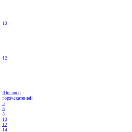
10
12
Швеллер
горячекатаный
5
6
8
10
12
14