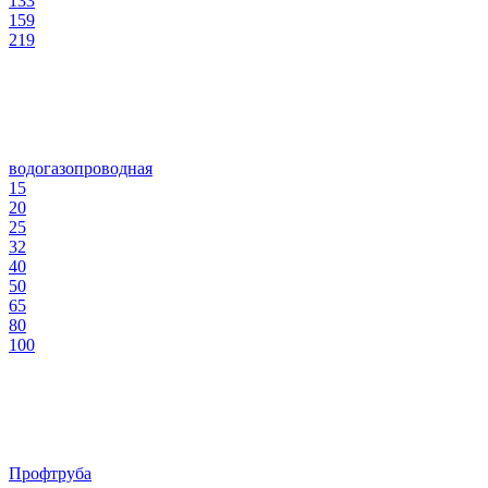
133
159
219
водогазопроводная
15
20
25
32
40
50
65
80
100
Профтруба