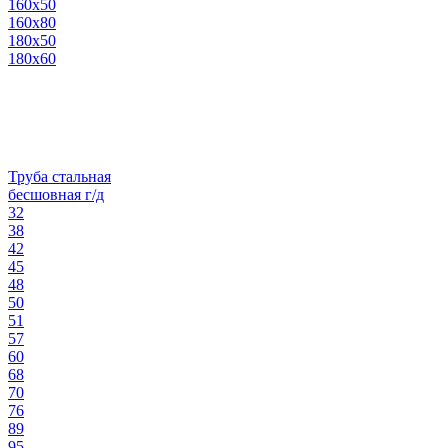
160х50
160х80
180х50
180х60
Труба стальная
бесшовная г/д
32
38
42
45
48
50
51
57
60
68
70
76
89
95