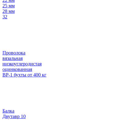
22 мм
25 мм
28 мм
32
Проволока
вязальная
низкоуглеродистая
оцинкованная
ВР-1 бухты от 400 кг
Балка
Двутавр 10