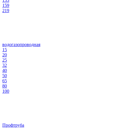
133
159
219
водогазопроводная
15
20
25
32
40
50
65
80
100
Профтруба