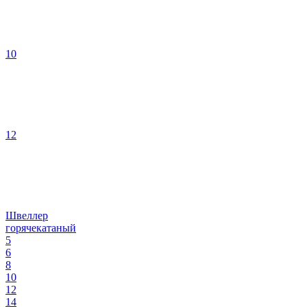
10
12
Швеллер
горячекатаный
5
6
8
10
12
14