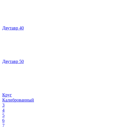
Двутавр 40
Двутавр 50
Круг
Калиброванный
3
4
5
6
7